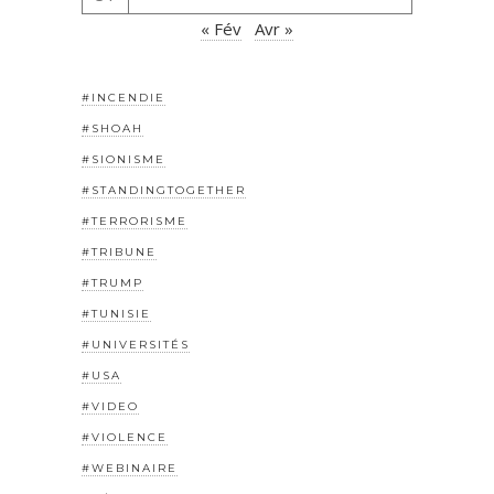
« Fév
Avr »
#INCENDIE
#SHOAH
#SIONISME
#STANDINGTOGETHER
#TERRORISME
#TRIBUNE
#TRUMP
#TUNISIE
#UNIVERSITÉS
#USA
#VIDEO
#VIOLENCE
#WEBINAIRE