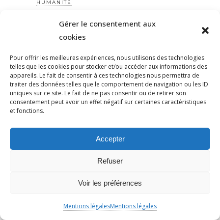
HUMANITÉ
HUMOUR
Gérer le consentement aux
HYPERCACHER
cookies
HYPERCACHER
Pour offrir les meilleures expériences, nous utilisons des technologies
IDENTITÉ
telles que les cookies pour stocker et/ou accéder aux informations des
ILAN HALIMI
appareils. Le fait de consentir à ces technologies nous permettra de
traiter des données telles que le comportement de navigation ou les ID
ILANHALIMI
uniques sur ce site. Le fait de ne pas consentir ou de retirer son
IMA
consentement peut avoir un effet négatif sur certaines caractéristiques
et fonctions.
IMMIGRATION
IMMIGRATION
Accepter
INCENDIEUNIVERSEL
INDIFFÉRENCE
Refuser
INSTITUT
INSURGÉS
Voir les préférences
INSURRECTION
Mentions légales
Mentions légales
IRAN