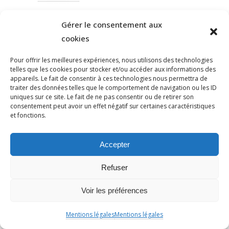
PEINEDEMORT
Gérer le consentement aux
PERILANTISÉMITE
cookies
PERROS-GUIRREC
PETAIN
Pour offrir les meilleures expériences, nous utilisons des technologies
telles que les cookies pour stocker et/ou accéder aux informations des
PÉTITION
appareils. Le fait de consentir à ces technologies nous permettra de
PÉTITIONYADAN
traiter des données telles que le comportement de navigation ou les ID
uniques sur ce site. Le fait de ne pas consentir ou de retirer son
PEUPLE JUIF
consentement peut avoir un effet négatif sur certaines caractéristiques
PEUPLE PALESTINIEN
et fonctions.
PHILIP SPENCER
PHILIPPE MARLIÈRE
Accepter
POGROMDENOVEMBRE
Refuser
POLÉMIQUE
POLICE
Voir les préférences
POLOGNE
POMPIERS
Mentions légales
Mentions légales
POPULISME