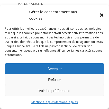
PATERNALISME
PATRIARCAT
Gérer le consentement aux
cookies
PATRICKBOUCHERON
PÉDAGOGIE
Pour offrir les meilleures expériences, nous utilisons des technologies
PEINEDEMORT
telles que les cookies pour stocker et/ou accéder aux informations des
appareils. Le fait de consentir à ces technologies nous permettra de
PERILANTISÉMITE
traiter des données telles que le comportement de navigation ou les ID
PERROS-GUIRREC
uniques sur ce site. Le fait de ne pas consentir ou de retirer son
consentement peut avoir un effet négatif sur certaines caractéristiques
PETAIN
et fonctions.
PÉTITION
PÉTITIONYADAN
Accepter
PEUPLE JUIF
PEUPLE PALESTINIEN
Refuser
PHILIP SPENCER
Voir les préférences
PHILIPPE MARLIÈRE
POGROMDENOVEMBRE
Mentions légales
Mentions légales
POLÉMIQUE