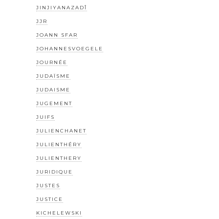
JINJIYANAZADÎ
JJR
JOANN SFAR
JOHANNESVOEGELE
JOURNÉE
JUDAÏSME
JUDAISME
JUGEMENT
JUIFS
JULIENCHANET
JULIENTHÉRY
JULIENTHERY
JURIDIQUE
JUSTES
JUSTICE
KICHELEWSKI