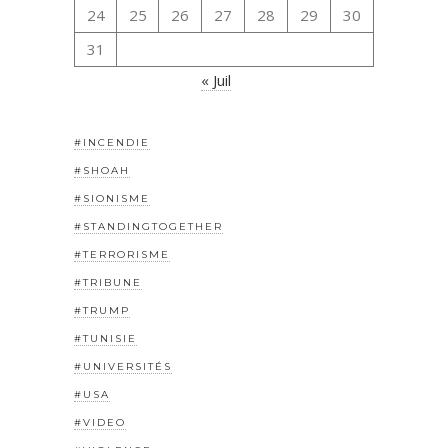
24
25
26
27
28
29
30
31
« Juil
#INCENDIE
#SHOAH
#SIONISME
#STANDINGTOGETHER
#TERRORISME
#TRIBUNE
#TRUMP
#TUNISIE
#UNIVERSITÉS
#USA
#VIDEO