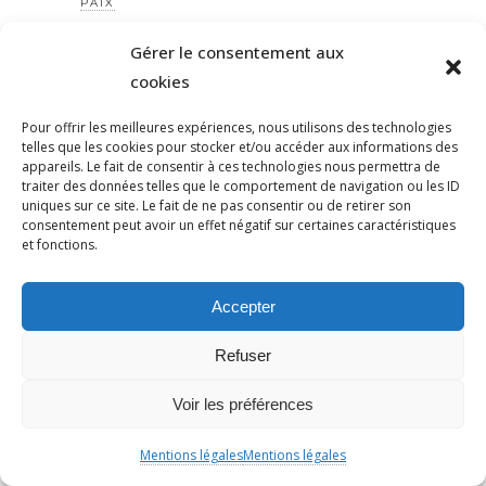
PAIX
PALESTINE
Gérer le consentement aux
PANDÉMIE
cookies
PANTHEON
PAP NDIAYE
Pour offrir les meilleures expériences, nous utilisons des technologies
telles que les cookies pour stocker et/ou accéder aux informations des
PARIS
appareils. Le fait de consentir à ces technologies nous permettra de
traiter des données telles que le comportement de navigation ou les ID
PARTI TRAVAILLISTE
uniques sur ce site. Le fait de ne pas consentir ou de retirer son
PATERNALISME
consentement peut avoir un effet négatif sur certaines caractéristiques
et fonctions.
PATRIARCAT
PATRICKBOUCHERON
Accepter
PÉDAGOGIE
PEINEDEMORT
Refuser
PERILANTISÉMITE
PERROS-GUIRREC
Voir les préférences
PETAIN
Mentions légales
Mentions légales
PÉTITION