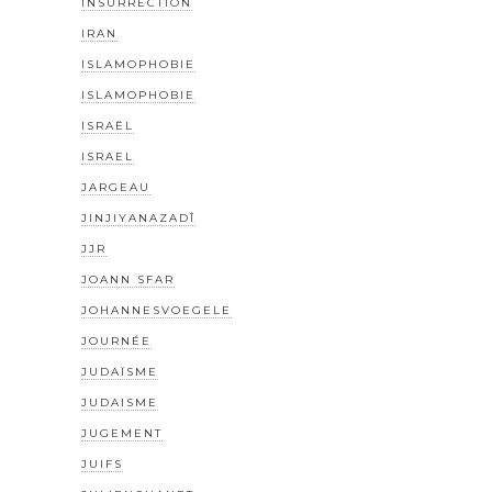
INSURRECTION
IRAN
ISLAMOPHOBIE
ISLAMOPHOBIE
ISRAËL
ISRAEL
JARGEAU
JINJIYANAZADÎ
JJR
JOANN SFAR
JOHANNESVOEGELE
JOURNÉE
JUDAÏSME
JUDAISME
JUGEMENT
JUIFS