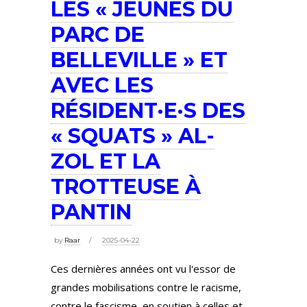
LES « JEUNES DU
PARC DE
BELLEVILLE » ET
AVEC LES
RÉSIDENT·E·S DES
« SQUATS » AL-
ZOL ET LA
TROTTEUSE À
PANTIN
by
Raar
2025-04-22
Ces dernières années ont vu l'essor de
grandes mobilisations contre le racisme,
contre le fascisme, en soutien à celles et