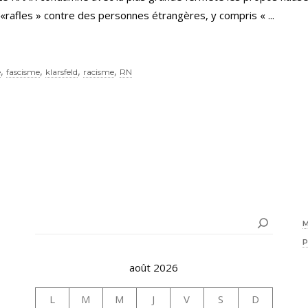
 «rafles » contre des personnes étrangères, y compris «
,
,
,
,
e
fascisme
klarsfeld
racisme
RN
Rechercher
août 2026
L
M
M
J
V
S
D