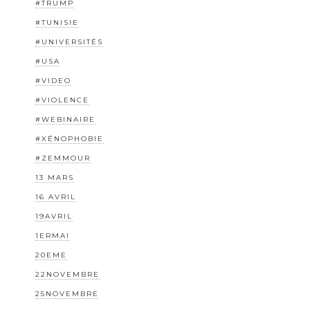
#TRUMP
#TUNISIE
#UNIVERSITÉS
#USA
#VIDEO
#VIOLENCE
#WEBINAIRE
#XÉNOPHOBIE
#ZEMMOUR
13 MARS
16 AVRIL
19AVRIL
1ERMAI
20EME
22NOVEMBRE
25NOVEMBRE