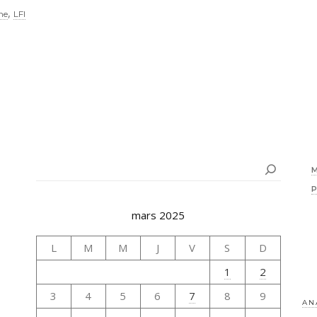
,
he
LFI
Rechercher
mars 2025
L
M
M
J
V
S
D
1
2
3
4
5
6
7
8
9
AN