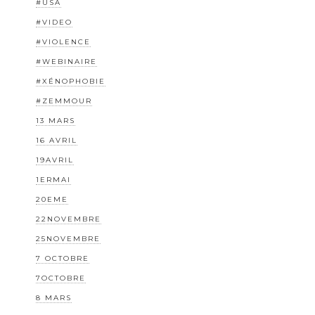
#USA
#VIDEO
#VIOLENCE
#WEBINAIRE
#XÉNOPHOBIE
#ZEMMOUR
13 MARS
16 AVRIL
19AVRIL
1ERMAI
20EME
22NOVEMBRE
25NOVEMBRE
7 OCTOBRE
7OCTOBRE
8 MARS