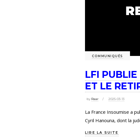
COMMUNIQUÉS
LFI PUBLI
ET LE RET
by
Raar
2025-03-13
La France Insoumise a publ
Cyril Hanouna, dont la jud
LIRE LA SUITE