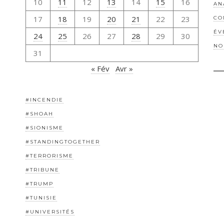
10
11
12
13
14
15
16
AN
17
18
19
20
21
22
23
CO
ÉV
24
25
26
27
28
29
30
NO
31
« Fév
Avr »
#INCENDIE
#SHOAH
#SIONISME
#STANDINGTOGETHER
#TERRORISME
#TRIBUNE
#TRUMP
#TUNISIE
#UNIVERSITÉS