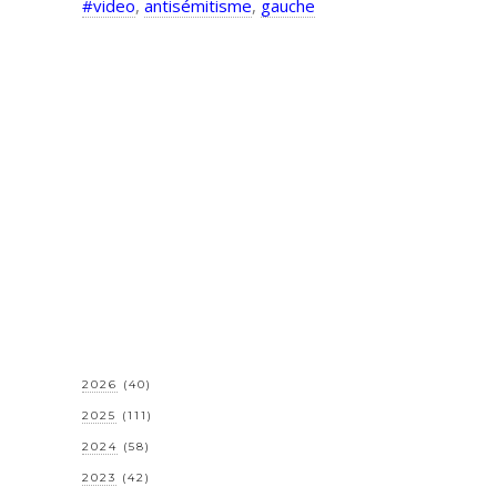
#video
,
antisémitisme
,
gauche
2026
(40)
2025
(111)
2024
(58)
2023
(42)