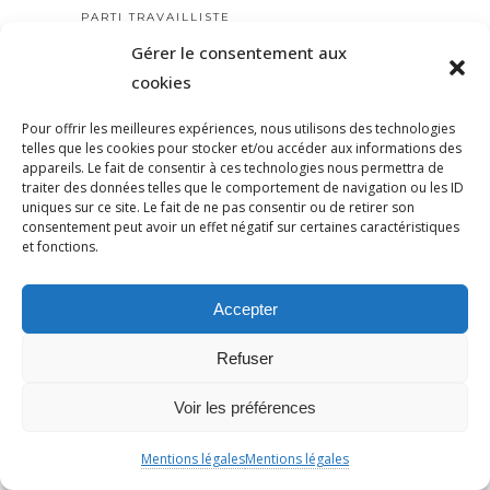
PARTI TRAVAILLISTE
PATERNALISME
Gérer le consentement aux
cookies
PATRIARCAT
PATRICKBOUCHERON
Pour offrir les meilleures expériences, nous utilisons des technologies
PÉDAGOGIE
telles que les cookies pour stocker et/ou accéder aux informations des
appareils. Le fait de consentir à ces technologies nous permettra de
PEINEDEMORT
traiter des données telles que le comportement de navigation ou les ID
PERILANTISÉMITE
uniques sur ce site. Le fait de ne pas consentir ou de retirer son
consentement peut avoir un effet négatif sur certaines caractéristiques
PERROS-GUIRREC
et fonctions.
PETAIN
PÉTITION
Accepter
PÉTITIONYADAN
PEUPLE JUIF
Refuser
PEUPLE PALESTINIEN
Voir les préférences
PHILIP SPENCER
PHILIPPE MARLIÈRE
Mentions légales
Mentions légales
POGROMDENOVEMBRE