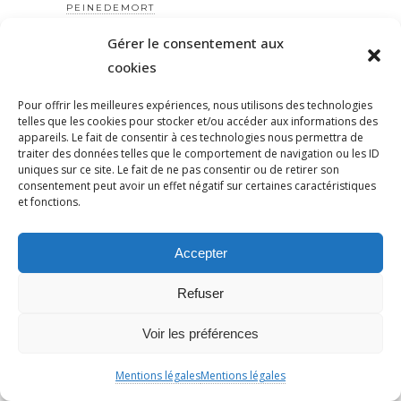
PEINEDEMORT
PERILANTISÉMITE
Gérer le consentement aux
PERROS-GUIRREC
cookies
PETAIN
Pour offrir les meilleures expériences, nous utilisons des technologies
PÉTITION
telles que les cookies pour stocker et/ou accéder aux informations des
PÉTITIONYADAN
appareils. Le fait de consentir à ces technologies nous permettra de
traiter des données telles que le comportement de navigation ou les ID
PEUPLE JUIF
uniques sur ce site. Le fait de ne pas consentir ou de retirer son
PEUPLE PALESTINIEN
consentement peut avoir un effet négatif sur certaines caractéristiques
et fonctions.
PHILIP SPENCER
PHILIPPE MARLIÈRE
Accepter
POGROMDENOVEMBRE
POLÉMIQUE
Refuser
POLICE
Voir les préférences
POLOGNE
POMPIERS
Mentions légales
Mentions légales
POPULISME