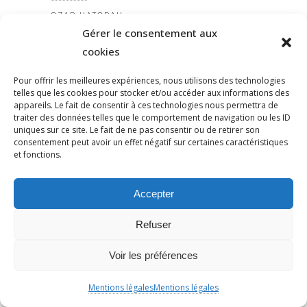
OZAR HATORAH
Gérer le consentement aux
OZARHATORAH
cookies
PAIX
PAIX
Pour offrir les meilleures expériences, nous utilisons des technologies
telles que les cookies pour stocker et/ou accéder aux informations des
PALESTINE
appareils. Le fait de consentir à ces technologies nous permettra de
PANDÉMIE
traiter des données telles que le comportement de navigation ou les ID
uniques sur ce site. Le fait de ne pas consentir ou de retirer son
PANTHEON
consentement peut avoir un effet négatif sur certaines caractéristiques
PAP NDIAYE
et fonctions.
PARIS
PARTI TRAVAILLISTE
Accepter
PATERNALISME
Refuser
PATRIARCAT
PATRICKBOUCHERON
Voir les préférences
PÉDAGOGIE
PEINEDEMORT
Mentions légales
Mentions légales
PERILANTISÉMITE