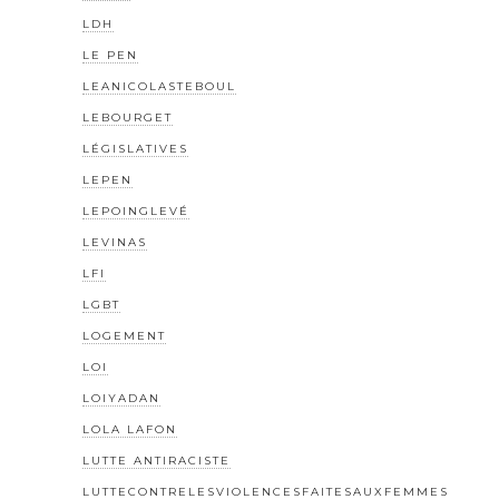
LDH
LE PEN
LEANICOLASTEBOUL
LEBOURGET
LÉGISLATIVES
LEPEN
LEPOINGLEVÉ
LEVINAS
LFI
LGBT
LOGEMENT
LOI
LOIYADAN
LOLA LAFON
LUTTE ANTIRACISTE
LUTTECONTRELESVIOLENCESFAITESAUXFEMMES