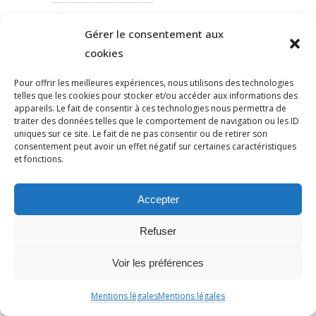
PÉDAGOGIE
Gérer le consentement aux
PEINEDEMORT
cookies
PERILANTISÉMITE
PERROS-GUIRREC
Pour offrir les meilleures expériences, nous utilisons des technologies
telles que les cookies pour stocker et/ou accéder aux informations des
PETAIN
appareils. Le fait de consentir à ces technologies nous permettra de
PÉTITION
traiter des données telles que le comportement de navigation ou les ID
uniques sur ce site. Le fait de ne pas consentir ou de retirer son
PÉTITIONYADAN
consentement peut avoir un effet négatif sur certaines caractéristiques
PEUPLE JUIF
et fonctions.
PEUPLE PALESTINIEN
PHILIP SPENCER
Accepter
PHILIPPE MARLIÈRE
Refuser
POGROMDENOVEMBRE
POLÉMIQUE
Voir les préférences
POLICE
POLOGNE
Mentions légales
Mentions légales
POMPIERS