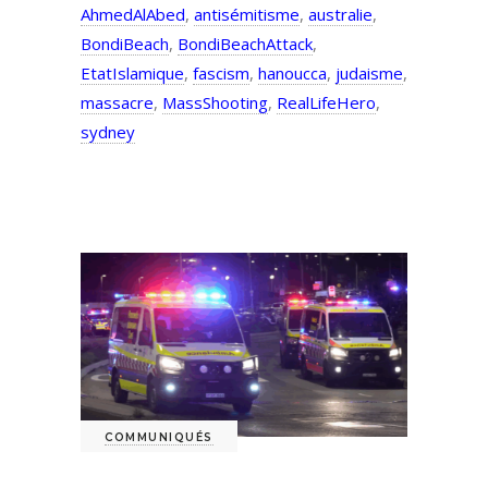
AhmedAlAbed
,
antisémitisme
,
australie
,
BondiBeach
,
BondiBeachAttack
,
EtatIslamique
,
fascism
,
hanoucca
,
judaisme
,
massacre
,
MassShooting
,
RealLifeHero
,
sydney
COMMUNIQUÉS