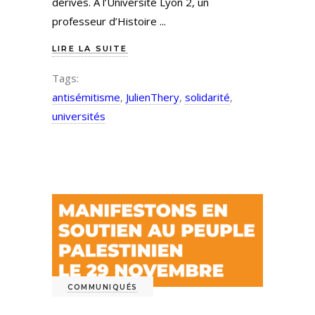
dérives. À l’Université Lyon 2, un
professeur d’Histoire
LIRE LA SUITE
Tags:
antisémitisme
,
JulienThery
,
solidarité
,
universités
COMMUNIQUÉS