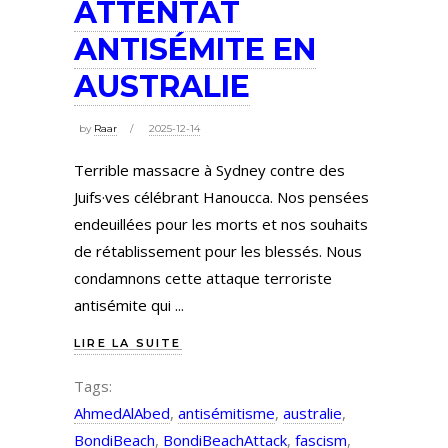
ATTENTAT
ANTISÉMITE EN
AUSTRALIE
by
Raar
2025-12-14
Terrible massacre à Sydney contre des
Juifs·ves célébrant Hanoucca. Nos pensées
endeuillées pour les morts et nos souhaits
de rétablissement pour les blessés. Nous
condamnons cette attaque terroriste
antisémite qui
LIRE LA SUITE
Tags:
AhmedAlAbed
,
antisémitisme
,
australie
,
BondiBeach
,
BondiBeachAttack
,
fascism
,