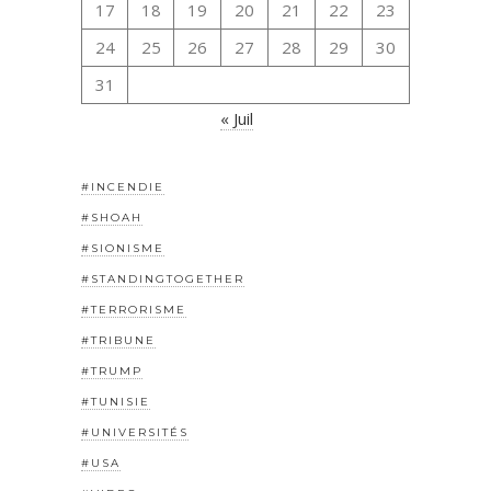
17
18
19
20
21
22
23
24
25
26
27
28
29
30
31
« Juil
#INCENDIE
#SHOAH
#SIONISME
#STANDINGTOGETHER
#TERRORISME
#TRIBUNE
#TRUMP
#TUNISIE
#UNIVERSITÉS
#USA