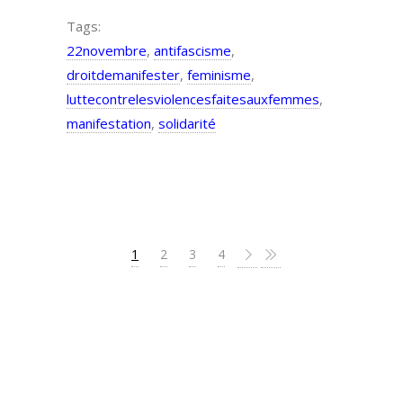
Tags:
22novembre
,
antifascisme
,
droitdemanifester
,
feminisme
,
luttecontrelesviolencesfaitesauxfemmes
,
manifestation
,
solidarité
1
2
3
4