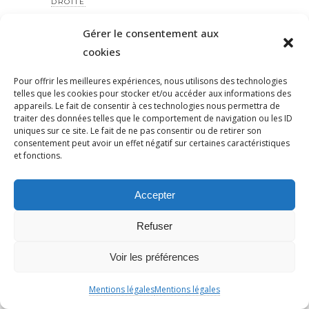
DROITE
DROITSDESFEMMES
Gérer le consentement aux
DROITSDESFEMMES
cookies
DROITSDESMIGRANTS
EELV
Pour offrir les meilleures expériences, nous utilisons des technologies
telles que les cookies pour stocker et/ou accéder aux informations des
EFFONDREMENT
appareils. Le fait de consentir à ces technologies nous permettra de
traiter des données telles que le comportement de navigation ou les ID
ÉLECTION
uniques sur ce site. Le fait de ne pas consentir ou de retirer son
ELECTION
consentement peut avoir un effet négatif sur certaines caractéristiques
et fonctions.
ELECTIONS
ÉLÉECTION
Accepter
ÉMANCIPATION
ENFANT
Refuser
ENNEMI IMAGINAIRE
ENTRETIEN
Voir les préférences
ENTRISME ISLAMISTE
Mentions légales
Mentions légales
EPSTEIN