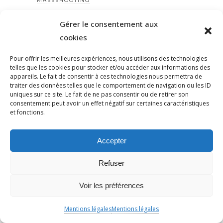
MASSSHOOTING
MATHILDE PANOT
Gérer le consentement aux
MAYOTTE
cookies
MEDIA
MEDIAPART
Pour offrir les meilleures expériences, nous utilisons des technologies
telles que les cookies pour stocker et/ou accéder aux informations des
MEDINE
appareils. Le fait de consentir à ces technologies nous permettra de
MÉLENCHON
traiter des données telles que le comportement de navigation ou les ID
uniques sur ce site. Le fait de ne pas consentir ou de retirer son
MELENCHON
consentement peut avoir un effet négatif sur certaines caractéristiques
et fonctions.
MEMOIRE
MEMOIRE
Accepter
MÉMOIRE
MEMORIAL
Refuser
MÉMORIAL
MEURICE
Voir les préférences
MEURTRE
Mentions légales
Mentions légales
MIGRANTS