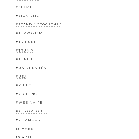
#SHOAH
#SIONISME
#STANDINGTOGETHER
#TERRORISME
#TRIBUNE
#TRUMP
#TUNISIE
#UNIVERSITÉS
#USA
#VIDEO
#VIOLENCE
#WEBINAIRE
#XÉNOPHOBIE
#ZEMMOUR
13 MARS
16 AVRIL