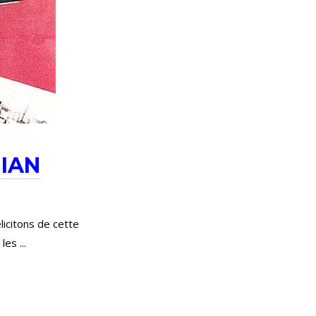
IAN
icitons de cette
 les