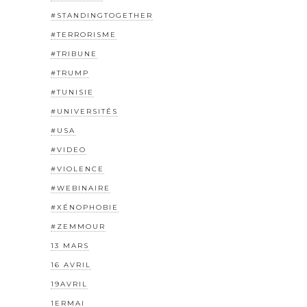
#STANDINGTOGETHER
#TERRORISME
#TRIBUNE
#TRUMP
#TUNISIE
#UNIVERSITÉS
#USA
#VIDEO
#VIOLENCE
#WEBINAIRE
#XÉNOPHOBIE
#ZEMMOUR
13 MARS
16 AVRIL
19AVRIL
1ERMAI