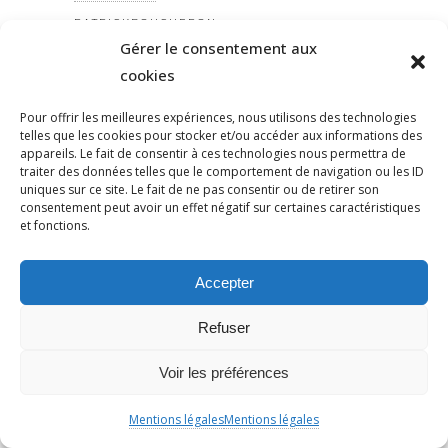
PATRICKBOUCHERON
Gérer le consentement aux
PÉDAGOGIE
cookies
PEINEDEMORT
PERILANTISÉMITE
Pour offrir les meilleures expériences, nous utilisons des technologies
telles que les cookies pour stocker et/ou accéder aux informations des
PERROS-GUIRREC
appareils. Le fait de consentir à ces technologies nous permettra de
PETAIN
traiter des données telles que le comportement de navigation ou les ID
uniques sur ce site. Le fait de ne pas consentir ou de retirer son
PÉTITION
consentement peut avoir un effet négatif sur certaines caractéristiques
PÉTITIONYADAN
et fonctions.
PEUPLE JUIF
PEUPLE PALESTINIEN
Accepter
PHILIP SPENCER
Refuser
PHILIPPE MARLIÈRE
POGROMDENOVEMBRE
Voir les préférences
POLÉMIQUE
POLICE
Mentions légales
Mentions légales
POLOGNE