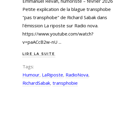
Emmanuel Revah, humoriste – février 2026
Petite explication de la blague transphobe
"pas transphobe" de Richard Sabak dans
l'émission La riposte sur Radio nova.
https://www.youtube.com/watch?
v=paACcB2w-nU
LIRE LA SUITE
Tags:
Humour
,
LaRiposte
,
RadioNova
,
RichardSabak
,
transphobie