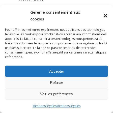
PEINEDEMORT
PERILANTISÉMITE
Gérer le consentement aux
PERROS-GUIRREC
cookies
PETAIN
PÉTITION
Pour offrir les meilleures expériences, nous utilisons des technologies
telles que les cookies pour stocker et/ou accéder aux informations des
PÉTITIONYADAN
appareils. Le fait de consentir à ces technologies nous permettra de
PEUPLE JUIF
traiter des données telles que le comportement de navigation ou les ID
uniques sur ce site. Le fait de ne pas consentir ou de retirer son
PEUPLE PALESTINIEN
consentement peut avoir un effet négatif sur certaines caractéristiques
et fonctions.
PHILIP SPENCER
PHILIPPE MARLIÈRE
Accepter
POGROMDENOVEMBRE
POLÉMIQUE
Refuser
POLICE
POLOGNE
Voir les préférences
POMPIERS
Mentions légales
Mentions légales
POPULISME