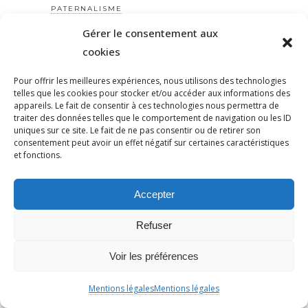
PATERNALISME
PATRIARCAT
Gérer le consentement aux
PATRICKBOUCHERON
cookies
PÉDAGOGIE
Pour offrir les meilleures expériences, nous utilisons des technologies
PEINEDEMORT
telles que les cookies pour stocker et/ou accéder aux informations des
appareils. Le fait de consentir à ces technologies nous permettra de
PERILANTISÉMITE
traiter des données telles que le comportement de navigation ou les ID
PERROS-GUIRREC
uniques sur ce site. Le fait de ne pas consentir ou de retirer son
consentement peut avoir un effet négatif sur certaines caractéristiques
PETAIN
et fonctions.
PÉTITION
PÉTITIONYADAN
Accepter
PEUPLE JUIF
PEUPLE PALESTINIEN
Refuser
PHILIP SPENCER
Voir les préférences
PHILIPPE MARLIÈRE
POGROMDENOVEMBRE
Mentions légales
Mentions légales
POLÉMIQUE