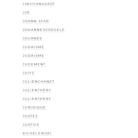
JINJIYANAZADÎ
JJR
JOANN SFAR
JOHANNESVOEGELE
JOURNÉE
JUDAÏSME
JUDAISME
JUGEMENT
JUIFS
JULIENCHANET
JULIENTHÉRY
JULIENTHERY
JURIDIQUE
JUSTES
JUSTICE
KICHELEWSKI