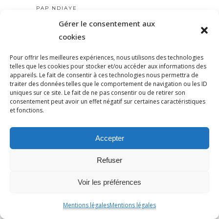
PAP NDIAYE
PARIS
Gérer le consentement aux
cookies
PARTI TRAVAILLISTE
PATERNALISME
Pour offrir les meilleures expériences, nous utilisons des technologies
PATRIARCAT
telles que les cookies pour stocker et/ou accéder aux informations des
appareils. Le fait de consentir à ces technologies nous permettra de
PATRICKBOUCHERON
traiter des données telles que le comportement de navigation ou les ID
PÉDAGOGIE
uniques sur ce site. Le fait de ne pas consentir ou de retirer son
consentement peut avoir un effet négatif sur certaines caractéristiques
PEINEDEMORT
et fonctions.
PERILANTISÉMITE
PERROS-GUIRREC
Accepter
PETAIN
PÉTITION
Refuser
PÉTITIONYADAN
Voir les préférences
PEUPLE JUIF
PEUPLE PALESTINIEN
Mentions légales
Mentions légales
PHILIP SPENCER