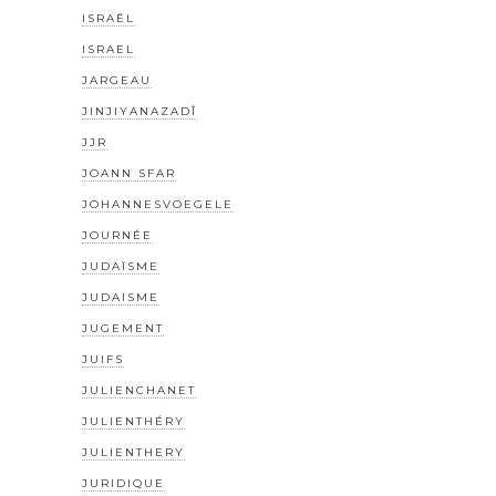
ISRAËL
ISRAEL
JARGEAU
JINJIYANAZADÎ
JJR
JOANN SFAR
JOHANNESVOEGELE
JOURNÉE
JUDAÏSME
JUDAISME
JUGEMENT
JUIFS
JULIENCHANET
JULIENTHÉRY
JULIENTHERY
JURIDIQUE