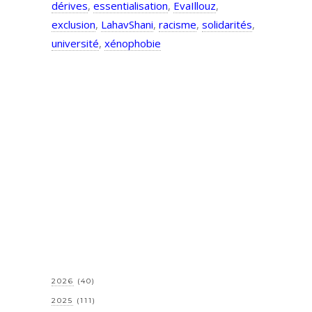
dérives
,
essentialisation
,
EvaIllouz
,
exclusion
,
LahavShani
,
racisme
,
solidarités
,
université
,
xénophobie
2026
(40)
2025
(111)