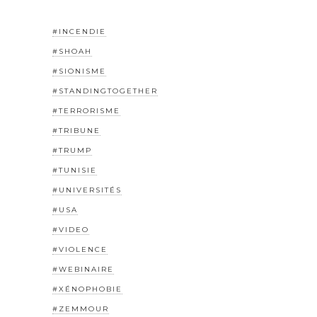
#INCENDIE
#SHOAH
#SIONISME
#STANDINGTOGETHER
#TERRORISME
#TRIBUNE
#TRUMP
#TUNISIE
#UNIVERSITÉS
#USA
#VIDEO
#VIOLENCE
#WEBINAIRE
#XÉNOPHOBIE
#ZEMMOUR