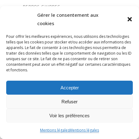
PERROS-GUIRREC
Gérer le consentement aux
PETAIN
cookies
PÉTITION
PÉTITIONYADAN
Pour offrir les meilleures expériences, nous utilisons des technologies
PEUPLE JUIF
telles que les cookies pour stocker et/ou accéder aux informations des
appareils. Le fait de consentir à ces technologies nous permettra de
PEUPLE PALESTINIEN
traiter des données telles que le comportement de navigation ou les ID
uniques sur ce site. Le fait de ne pas consentir ou de retirer son
PHILIP SPENCER
consentement peut avoir un effet négatif sur certaines caractéristiques
PHILIPPE MARLIÈRE
et fonctions.
POGROMDENOVEMBRE
POLÉMIQUE
Accepter
POLICE
Refuser
POLOGNE
POMPIERS
Voir les préférences
POPULISME
PRADO
Mentions légales
Mentions légales
PRÉPUCE