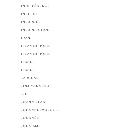
INDIFFÉRENCE
INSTITUT
INSURGÉS
INSURRECTION
IRAN
ISLAMOPHOBIE
ISLAMOPHOBIE
ISRAËL
ISRAEL
JARGEAU
JINJIYANAZADÎ
JJR
JOANN SFAR
JOHANNESVOEGELE
JOURNÉE
JUDAÏSME