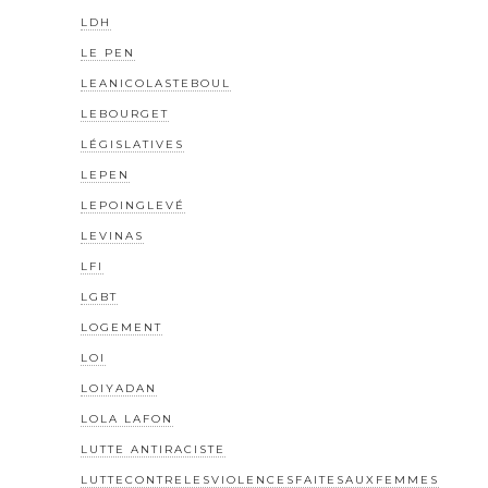
LDH
LE PEN
LEANICOLASTEBOUL
LEBOURGET
LÉGISLATIVES
LEPEN
LEPOINGLEVÉ
LEVINAS
LFI
LGBT
LOGEMENT
LOI
LOIYADAN
LOLA LAFON
LUTTE ANTIRACISTE
LUTTECONTRELESVIOLENCESFAITESAUXFEMMES