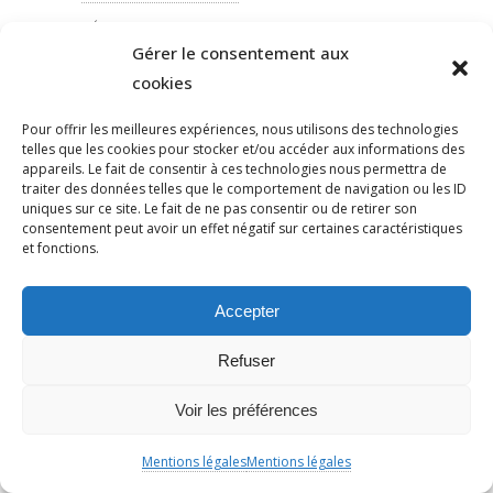
PÉDAGOGIE
Gérer le consentement aux
PEINEDEMORT
cookies
PERILANTISÉMITE
PERROS-GUIRREC
Pour offrir les meilleures expériences, nous utilisons des technologies
telles que les cookies pour stocker et/ou accéder aux informations des
PETAIN
appareils. Le fait de consentir à ces technologies nous permettra de
PÉTITION
traiter des données telles que le comportement de navigation ou les ID
uniques sur ce site. Le fait de ne pas consentir ou de retirer son
PÉTITIONYADAN
consentement peut avoir un effet négatif sur certaines caractéristiques
PEUPLE JUIF
et fonctions.
PEUPLE PALESTINIEN
PHILIP SPENCER
Accepter
PHILIPPE MARLIÈRE
Refuser
POGROMDENOVEMBRE
POLÉMIQUE
Voir les préférences
POLICE
POLOGNE
Mentions légales
Mentions légales
POMPIERS