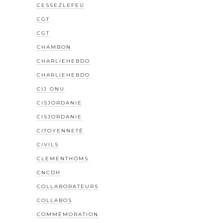
CESSEZLEFEU
CGT
CGT
CHAMBON
CHARLIEHEBDO
CHARLIEHEBDO
CIJ ONU
CISJORDANIE
CISJORDANIE
CITOYENNETÉ
CIVILS
CLEMENTHOMS
CNCDH
COLLABORATEURS
COLLABOS
COMMÉMORATION