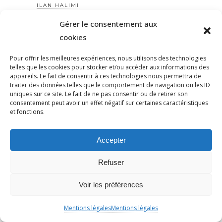
ILAN HALIMI
ILANHALIMI
Gérer le consentement aux
IMA
cookies
IMMIGRATION
Pour offrir les meilleures expériences, nous utilisons des technologies
IMMIGRATION
telles que les cookies pour stocker et/ou accéder aux informations des
INCENDIEUNIVERSEL
appareils. Le fait de consentir à ces technologies nous permettra de
traiter des données telles que le comportement de navigation ou les ID
INDIFFÉRENCE
uniques sur ce site. Le fait de ne pas consentir ou de retirer son
consentement peut avoir un effet négatif sur certaines caractéristiques
INSTITUT
et fonctions.
INSURGÉS
INSURRECTION
Accepter
IRAN
ISLAMOPHOBIE
Refuser
ISLAMOPHOBIE
Voir les préférences
ISRAËL
ISRAEL
Mentions légales
Mentions légales
JARGEAU