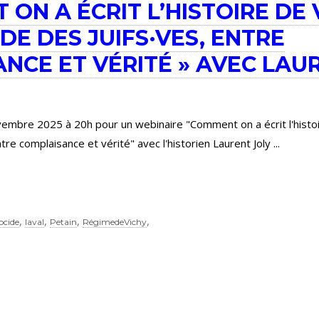
 ON A ÉCRIT L’HISTOIRE DE 
DE DES JUIFS·VES, ENTRE
NCE ET VÉRITÉ » AVEC LAU
embre 2025 à 20h pour un webinaire "Comment on a écrit l'histoi
tre complaisance et vérité" avec l'historien Laurent Joly
,
,
,
,
ocide
laval
Petain
RégimedeVichy