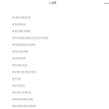
« Juil
#INCENDIE
#SHOAH
#SIONISME
#STANDINGTOGETHER
#TERRORISME
#TRIBUNE
#TRUMP
#TUNISIE
#UNIVERSITÉS
#USA
#VIDEO
#VIOLENCE
#WEBINAIRE
#XÉNOPHOBIE