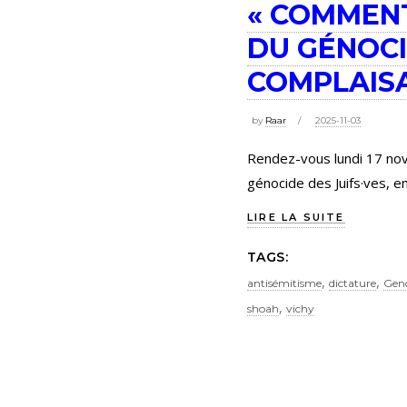
« COMMENT
DU GÉNOCI
COMPLAISA
by
Raar
2025-11-03
Rendez-vous lundi 17 nov
génocide des Juifs·ves, en
LIRE LA SUITE
TAGS:
,
,
antisémitisme
dictature
Gen
,
shoah
vichy