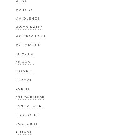
#USA
#VIDEO
#VIOLENCE
#WEBINAIRE
#XÉNOPHOBIE
#ZEMMOUR
13 MARS
16 AVRIL
19AVRIL
1ERMAI
20EME
22NOVEMBRE
25NOVEMBRE
7 OCTOBRE
7OCTOBRE
8 MARS