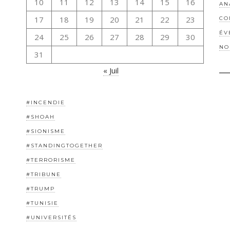
10
11
12
13
14
15
16
AN
17
18
19
20
21
22
23
CO
ÉV
24
25
26
27
28
29
30
NO
31
« Juil
#INCENDIE
#SHOAH
#SIONISME
#STANDINGTOGETHER
#TERRORISME
#TRIBUNE
#TRUMP
#TUNISIE
#UNIVERSITÉS