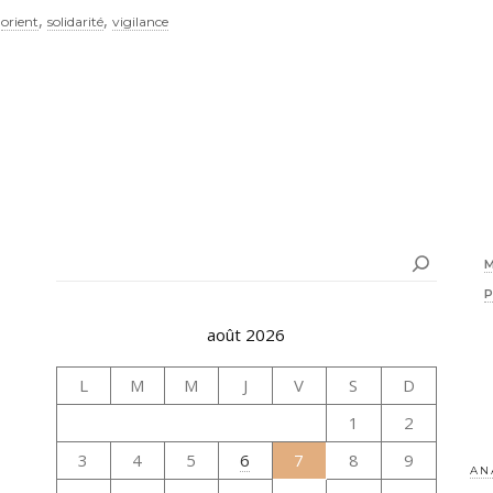
,
,
,
orient
solidarité
vigilance
Rechercher
août 2026
L
M
M
J
V
S
D
1
2
3
4
5
6
7
8
9
AN