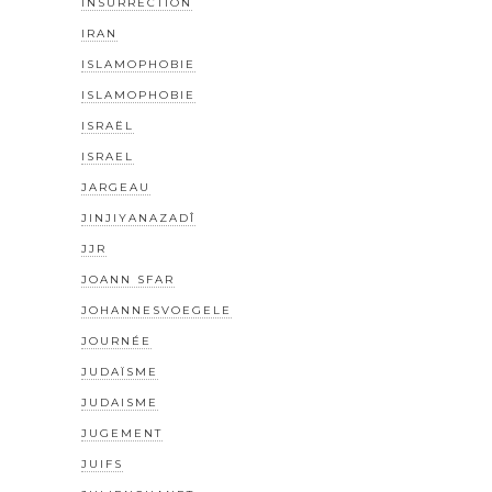
INSURRECTION
IRAN
ISLAMOPHOBIE
ISLAMOPHOBIE
ISRAËL
ISRAEL
JARGEAU
JINJIYANAZADÎ
JJR
JOANN SFAR
JOHANNESVOEGELE
JOURNÉE
JUDAÏSME
JUDAISME
JUGEMENT
JUIFS