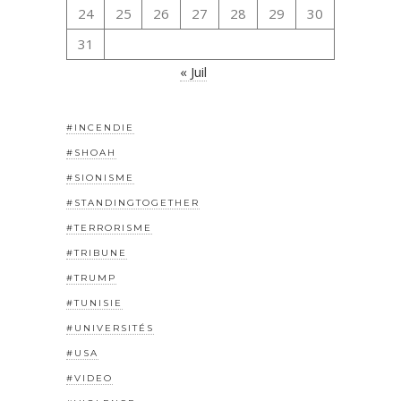
24
25
26
27
28
29
30
31
« Juil
#INCENDIE
#SHOAH
#SIONISME
#STANDINGTOGETHER
#TERRORISME
#TRIBUNE
#TRUMP
#TUNISIE
#UNIVERSITÉS
#USA
#VIDEO