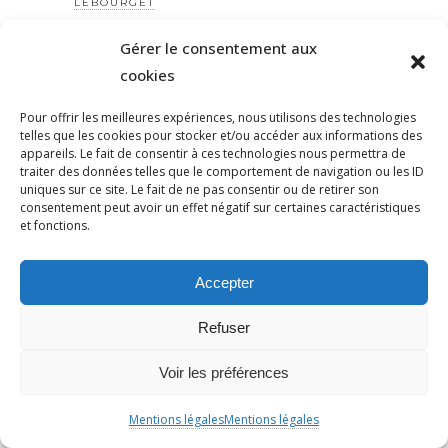
LEBOURGET
LÉGISLATIVES
Gérer le consentement aux
LEPEN
cookies
LEPOINGLEVÉ
LEVINAS
Pour offrir les meilleures expériences, nous utilisons des technologies
telles que les cookies pour stocker et/ou accéder aux informations des
LFI
appareils. Le fait de consentir à ces technologies nous permettra de
traiter des données telles que le comportement de navigation ou les ID
LGBT
uniques sur ce site. Le fait de ne pas consentir ou de retirer son
LOGEMENT
consentement peut avoir un effet négatif sur certaines caractéristiques
et fonctions.
LOI
LOIYADAN
Accepter
LOLA LAFON
LUTTE ANTIRACISTE
Refuser
LUTTECONTRELESVIOLENCESFAITESAUXFEMMES
LUTTESDESCLASSES
Voir les préférences
MACRON
Mentions légales
Mentions légales
MAIRIE DE PARIS