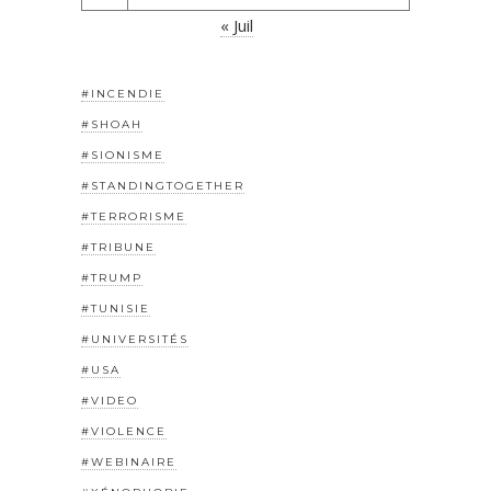
« Juil
#INCENDIE
#SHOAH
#SIONISME
#STANDINGTOGETHER
#TERRORISME
#TRIBUNE
#TRUMP
#TUNISIE
#UNIVERSITÉS
#USA
#VIDEO
#VIOLENCE
#WEBINAIRE