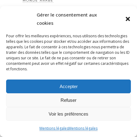
MONDE ARABE
MONSONEGO
Gérer le consentement aux
MONTROUGE
cookies
MOSQUEE
MOYEN
Pour offrir les meilleures expériences, nous utilisons des technologies
telles que les cookies pour stocker et/ou accéder aux informations des
MUSK
appareils. Le fait de consentir à ces technologies nous permettra de
MUSULMAN
traiter des données telles que le comportement de navigation ou les ID
uniques sur ce site. Le fait de ne pas consentir ou de retirer son
NAHEL
consentement peut avoir un effet négatif sur certaines caractéristiques
et fonctions.
NANTERRE
NAZI
Accepter
NAZISME
NAZISME
Refuser
NÉGATIONNISME
NÉGROPHOBIE
Voir les préférences
NETANYAHOU
Mentions légales
Mentions légales
NFP