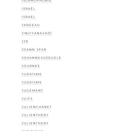
ISLAMOPHOBIE
ISRAËL
ISRAEL
JARGEAU
JINJIYANAZADÎ
JJR
JOANN SFAR
JOHANNESVOEGELE
JOURNÉE
JUDAÏSME
JUDAISME
JUGEMENT
JUIFS
JULIENCHANET
JULIENTHÉRY
JULIENTHERY