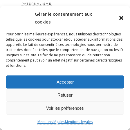
PATERNALISME
PATRIARCAT
Gérer le consentement aux
PATRICKBOUCHERON
cookies
PÉDAGOGIE
Pour offrir les meilleures expériences, nous utilisons des technologies
PEINEDEMORT
telles que les cookies pour stocker et/ou accéder aux informations des
appareils. Le fait de consentir à ces technologies nous permettra de
PERILANTISÉMITE
traiter des données telles que le comportement de navigation ou les ID
PERROS-GUIRREC
uniques sur ce site. Le fait de ne pas consentir ou de retirer son
consentement peut avoir un effet négatif sur certaines caractéristiques
PETAIN
et fonctions.
PÉTITION
PÉTITIONYADAN
Accepter
PEUPLE JUIF
PEUPLE PALESTINIEN
Refuser
PHILIP SPENCER
Voir les préférences
PHILIPPE MARLIÈRE
POGROMDENOVEMBRE
Mentions légales
Mentions légales
POLÉMIQUE