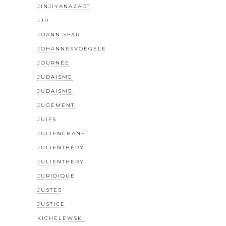
JINJIYANAZADÎ
JJR
JOANN SFAR
JOHANNESVOEGELE
JOURNÉE
JUDAÏSME
JUDAISME
JUGEMENT
JUIFS
JULIENCHANET
JULIENTHÉRY
JULIENTHERY
JURIDIQUE
JUSTES
JUSTICE
KICHELEWSKI