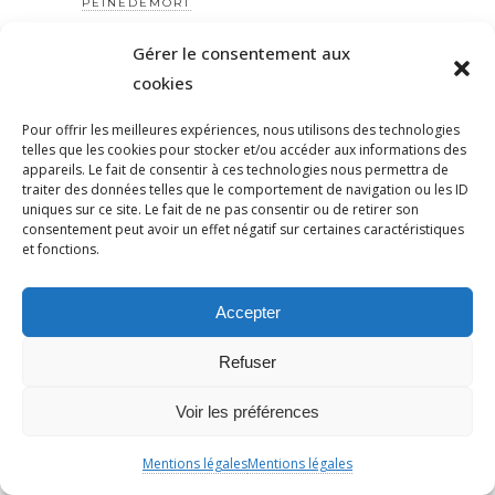
PEINEDEMORT
PERILANTISÉMITE
Gérer le consentement aux
PERROS-GUIRREC
cookies
PETAIN
PÉTITION
Pour offrir les meilleures expériences, nous utilisons des technologies
telles que les cookies pour stocker et/ou accéder aux informations des
PÉTITIONYADAN
appareils. Le fait de consentir à ces technologies nous permettra de
traiter des données telles que le comportement de navigation ou les ID
PEUPLE JUIF
uniques sur ce site. Le fait de ne pas consentir ou de retirer son
PEUPLE PALESTINIEN
consentement peut avoir un effet négatif sur certaines caractéristiques
et fonctions.
PHILIP SPENCER
PHILIPPE MARLIÈRE
Accepter
POGROMDENOVEMBRE
POLÉMIQUE
Refuser
POLICE
POLOGNE
Voir les préférences
POMPIERS
Mentions légales
Mentions légales
POPULISME