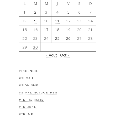
L
M
M
J
V
S
D
1
2
3
4
5
6
7
8
9
10
11
12
13
14
15
16
17
18
19
20
21
22
23
24
25
26
27
28
29
30
« Août
Oct »
#INCENDIE
#SHOAH
#SIONISME
#STANDINGTOGETHER
#TERRORISME
#TRIBUNE
#TRUMP