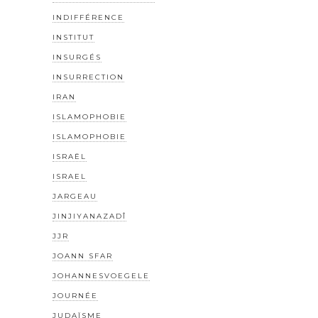
INDIFFÉRENCE
INSTITUT
INSURGÉS
INSURRECTION
IRAN
ISLAMOPHOBIE
ISLAMOPHOBIE
ISRAËL
ISRAEL
JARGEAU
JINJIYANAZADÎ
JJR
JOANN SFAR
JOHANNESVOEGELE
JOURNÉE
JUDAÏSME