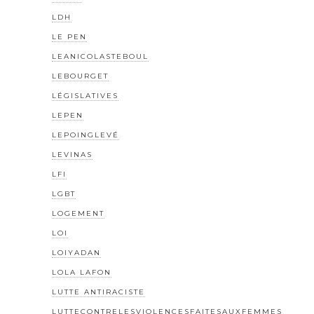
LDH
LE PEN
LEANICOLASTEBOUL
LEBOURGET
LÉGISLATIVES
LEPEN
LEPOINGLEVÉ
LEVINAS
LFI
LGBT
LOGEMENT
LOI
LOIYADAN
LOLA LAFON
LUTTE ANTIRACISTE
LUTTECONTRELESVIOLENCESFAITESAUXFEMMES