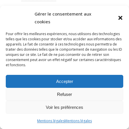
PERROS-GUIRREC
Gérer le consentement aux
PETAIN
cookies
PÉTITION
PÉTITIONYADAN
Pour offrir les meilleures expériences, nous utilisons des technologies
telles que les cookies pour stocker et/ou accéder aux informations des
PEUPLE JUIF
appareils. Le fait de consentir à ces technologies nous permettra de
PEUPLE PALESTINIEN
traiter des données telles que le comportement de navigation ou les ID
uniques sur ce site. Le fait de ne pas consentir ou de retirer son
PHILIP SPENCER
consentement peut avoir un effet négatif sur certaines caractéristiques
PHILIPPE MARLIÈRE
et fonctions.
POGROMDENOVEMBRE
POLÉMIQUE
Accepter
POLICE
Refuser
POLOGNE
POMPIERS
Voir les préférences
POPULISME
PRADO
Mentions légales
Mentions légales
PRÉPUCE