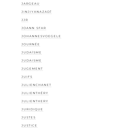
JARGEAU
JINJIYANAZADÎ
JJR
JOANN SFAR
JOHANNESVOEGELE
JOURNÉE
JUDAÏSME
JUDAISME
JUGEMENT
JUIFS
JULIENCHANET
JULIENTHÉRY
JULIENTHERY
JURIDIQUE
JUSTES
JUSTICE