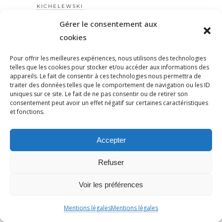
KICHELEWSKI
KLARSFELD
Gérer le consentement aux
KUKLUXKLAN
cookies
LAHAVSHANI
Pour offrir les meilleures expériences, nous utilisons des technologies
LAICITÉ
telles que les cookies pour stocker et/ou accéder aux informations des
appareils. Le fait de consentir à ces technologies nous permettra de
LARIPOSTE
traiter des données telles que le comportement de navigation ou les ID
LAVAL
uniques sur ce site. Le fait de ne pas consentir ou de retirer son
consentement peut avoir un effet négatif sur certaines caractéristiques
LDH
et fonctions.
LE PEN
LEANICOLASTEBOUL
Accepter
LEBOURGET
LÉGISLATIVES
Refuser
LEPEN
Voir les préférences
LEPOINGLEVÉ
LEVINAS
Mentions légales
Mentions légales
LFI