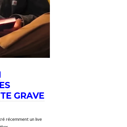
N
ES
UTE GRAVE
tré récemment un live
Piker