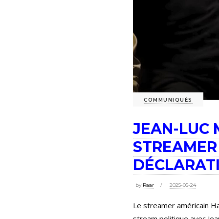
COMMUNIQUÉS
JEAN-LUC
STREAMER
DÉCLARATI
by
Raar
2025-05-24
Le streamer américain Ha
stream politique avec Je