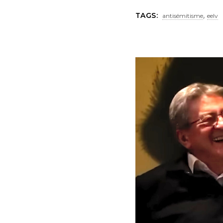
,
TAGS:
antisémitisme
eelv