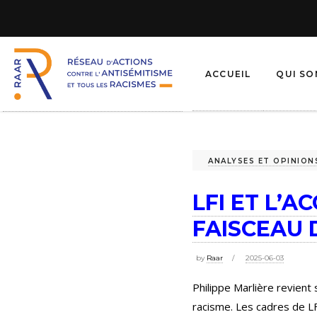
ACCUEIL
QUI S
ANALYSES ET OPINION
LFI ET L’A
FAISCEAU 
by
Raar
2025-06-03
Philippe Marlière revient 
racisme. Les cadres de LF