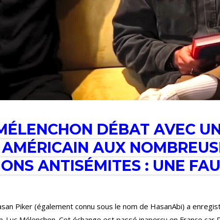
 MÉLENCHON DÉBAT AVEC U
 AMÉRICAIN AUX NOMBREUS
ONS ANTISÉMITES : UNE FA
san Piker (également connu sous le nom de HasanAbi) a enregis
an-Luc Mélenchon. Cet échange est passé inaperçu en France car 