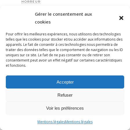
HORREUR
HUMANITÉ
Gérer le consentement aux
HUMOUR
cookies
HYPERCACHER
Pour offrir les meilleures expériences, nous utilisons des technologies
HYPERCACHER
telles que les cookies pour stocker et/ou accéder aux informations des
IDENTITÉ
appareils. Le fait de consentir à ces technologies nous permettra de
traiter des données telles que le comportement de navigation ou les ID
ILAN HALIMI
uniques sur ce site. Le fait de ne pas consentir ou de retirer son
ILANHALIMI
consentement peut avoir un effet négatif sur certaines caractéristiques
et fonctions.
IMA
IMMIGRATION
Accepter
IMMIGRATION
INCENDIEUNIVERSEL
Refuser
INDIFFÉRENCE
INSTITUT
Voir les préférences
INSURGÉS
Mentions légales
Mentions légales
INSURRECTION