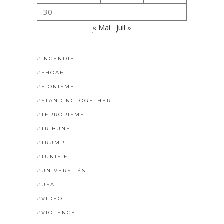
30
« Mai
Juil »
#INCENDIE
#SHOAH
#SIONISME
#STANDINGTOGETHER
#TERRORISME
#TRIBUNE
#TRUMP
#TUNISIE
#UNIVERSITÉS
#USA
#VIDEO
#VIOLENCE