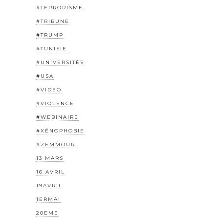
#TERRORISME
#TRIBUNE
#TRUMP
#TUNISIE
#UNIVERSITÉS
#USA
#VIDEO
#VIOLENCE
#WEBINAIRE
#XÉNOPHOBIE
#ZEMMOUR
13 MARS
16 AVRIL
19AVRIL
1ERMAI
20EME