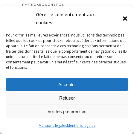
PATRICKBOUCHERON
PÉDAGOGIE
Gérer le consentement aux
cookies
PEINEDEMORT
PERILANTISÉMITE
Pour offrir les meilleures expériences, nous utilisons des technologies
PERROS-GUIRREC
telles que les cookies pour stocker et/ou accéder aux informations des
appareils. Le fait de consentir à ces technologies nous permettra de
PETAIN
traiter des données telles que le comportement de navigation ou les ID
PÉTITION
uniques sur ce site. Le fait de ne pas consentir ou de retirer son
consentement peut avoir un effet négatif sur certaines caractéristiques
PÉTITIONYADAN
et fonctions.
PEUPLE JUIF
PEUPLE PALESTINIEN
Accepter
PHILIP SPENCER
PHILIPPE MARLIÈRE
Refuser
POGROMDENOVEMBRE
Voir les préférences
POLÉMIQUE
POLICE
Mentions légales
Mentions légales
POLOGNE