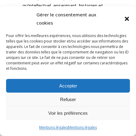
qu’intellectuel, enseignant, historien et
figure médiatique.
Gérer le consentement aux
cookies
Ce qui constitue en soi un nouveau déni.
Pour offrir les meilleures expériences, nous utilisons des technologies
telles que les cookies pour stocker et/ou accéder aux informations des
appareils. Le fait de consentir à ces technologies nous permettra de
5.6) CET ÉPISODE NE
traiter des données telles que le comportement de navigation ou les ID
PEUT ÊTRE COMPRIS
uniques sur ce site. Le fait de ne pas consentir ou de retirer son
consentement peut avoir un effet négatif sur certaines caractéristiques
INDÉPENDAMMENT DU
et fonctions.
RESTE : IL CONFIRME
UN SYSTÈME
Accepter
Refuser
L’affaire du « meme » n’est pas un
Voir les préférences
accident isolé.
Mentions légales
Mentions légales
Elle s’ajoute à :