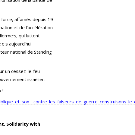
e force, affamés depuis 19
ation et de l’accélération
en·ne·s, qui luttent
e·s aujourd’hui
teur national de Standing
ur un cessez-le-feu
ouvernement israélien.
 !
blique_et_son__contre_les_faiseurs_de_guerre_construisons_le_
t. Solidarity with