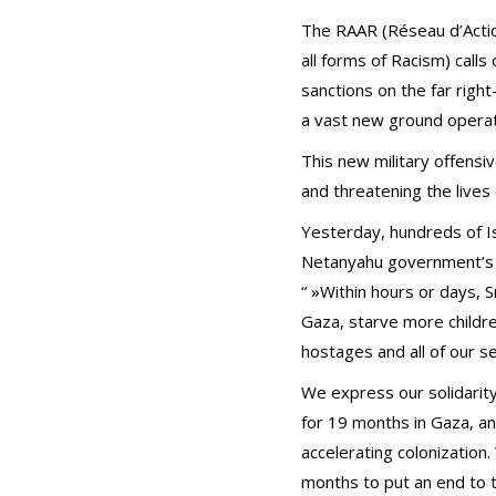
The RAAR (Réseau d’Actio
all forms of Racism) cal
sanctions on the far righ
a vast new ground operati
This new military offensiv
and threatening the lives 
Yesterday, hundreds of Is
Netanyahu government’s 1
“ »Within hours or days, 
Gaza, starve more children,
hostages and all of our sec
We express our solidarity
for 19 months in Gaza, an
accelerating colonization
months to put an end to th