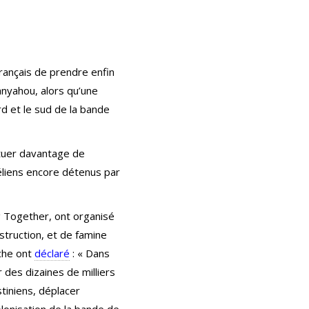
ançais de prendre enfin
anyahou, alors qu’une
rd et le sud de la bande
à tuer davantage de
éliens encore détenus par
g Together, ont organisé
struction, et de famine
che ont
déclaré
: « Dans
des dizaines de milliers
tiniens, déplacer
olonisation de la bande de