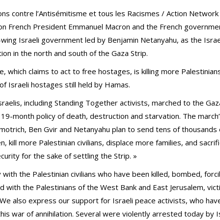
ns contre l’Antisémitisme et tous les Racismes / Action Network
ls on French President Emmanuel Macron and the French governmen
t-wing Israeli government led by Benjamin Netanyahu, as the Israe
on in the north and south of the Gaza Strip.
e, which claims to act to free hostages, is killing more Palestinian
of Israeli hostages still held by Hamas.
raelis, including Standing Together activists, marched to the Ga
9-month policy of death, destruction and starvation. The march’
Smotrich, Ben Gvir and Netanyahu plan to send tens of thousands 
 kill more Palestinian civilians, displace more families, and sacrifi
urity for the sake of settling the Strip. »
 with the Palestinian civilians who have been killed, bombed, forc
d with the Palestinians of the West Bank and East Jerusalem, vic
. We also express our support for Israeli peace activists, who hav
is war of annihilation. Several were violently arrested today by Is