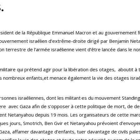
.
ident de la République Emmanuel Macron et au gouvernement fr
gouvernement israélien d’extrême-droite dirigé par Benjamin Net
on terrestre de l’armée israélienne vient d’être lancée dans le no
militaire qui prétend agir pour la libération des otages, aboutit 
ès nombreux enfants,et menace également la vie des otages isra
rsonnes israéliennes, dont les militant·es du mouvement Standin
ère avec Gaza afin de s’opposer à cette politique de mort, de de
nt Netanyahou depuis 19 mois. Les organisateurs de cette mar
ues jours, Smotrich, Ben Gvir et Netanyahou prévoient d’envoyer 
aza, affamer davantage d’enfants, tuer davantage de civils pales
sacrifier la vie des otages et toute notre sécurité au nom de la c