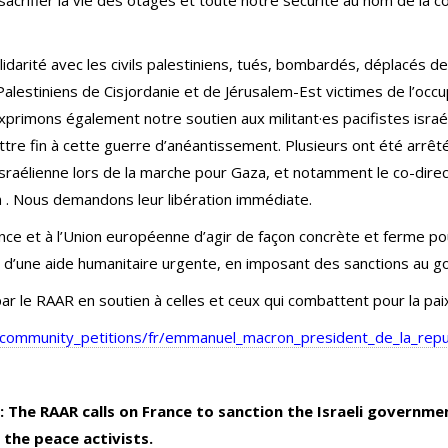
darité avec les civils palestiniens, tués, bombardés, déplacés d
Palestiniens de Cisjordanie et de Jérusalem-Est victimes de l’occup
xprimons également notre soutien aux militant·es pacifistes israéli
re fin à cette guerre d’anéantissement. Plusieurs ont été arrêté·
israélienne lors de la marche pour Gaza, et notamment le co-direc
. Nous demandons leur libération immédiate.
ce et à l’Union européenne d’agir de façon concrète et ferme po
e d’une aide humanitaire urgente, en imposant des sanctions au g
par le RAAR en soutien à celles et ceux qui combattent pour la paix
g/community_petitions/fr/emmanuel_macron_president_de_la_repu
The RAAR calls on France to sanction the Israeli governmen
the peace activists.