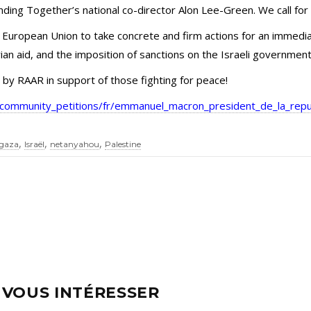
nding Together’s national co-director Alon Lee-Green. We call for
 European Union to take concrete and firm actions for an immedia
ian aid, and the imposition of sanctions on the Israeli government
d by RAAR in support of those fighting for peace!
g/community_petitions/fr/emmanuel_macron_president_de_la_repu
,
,
,
gaza
Israël
netanyahou
Palestine
 VOUS INTÉRESSER