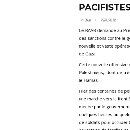
PACIFISTES
by
Raar
2025-05-19
Le RAAR demande au Prés
des sanctions contre le 
nouvelle et vaste opérati
de Gaza.
Cette nouvelle offensive 
Palestiniens, dont de tr
le Hamas.
Hier des centaines de pe
une marche vers la fronti
menée par le gouverneme
quelques heures ou quelq
de soldats pour occuper G
davantage de familles et 