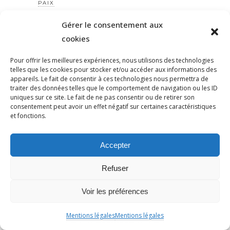
PAIX
PALESTINE
Gérer le consentement aux
PANDÉMIE
cookies
PANTHEON
Pour offrir les meilleures expériences, nous utilisons des technologies
PAP NDIAYE
telles que les cookies pour stocker et/ou accéder aux informations des
PARIS
appareils. Le fait de consentir à ces technologies nous permettra de
traiter des données telles que le comportement de navigation ou les ID
PARTI TRAVAILLISTE
uniques sur ce site. Le fait de ne pas consentir ou de retirer son
PATERNALISME
consentement peut avoir un effet négatif sur certaines caractéristiques
et fonctions.
PATRIARCAT
PATRICKBOUCHERON
Accepter
PÉDAGOGIE
PEINEDEMORT
Refuser
PERILANTISÉMITE
PERROS-GUIRREC
Voir les préférences
PETAIN
Mentions légales
Mentions légales
PÉTITION