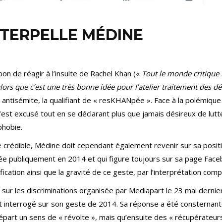
NTERPELLE MÉDINE
on de réagir à l’insulte de Rachel Khan («
Tout le monde critique l
 alors que c’est une très bonne idée pour l’atelier traitement des d
 antisémite, la qualifiant de « resKHANpée ». Face à la polémiqu
’est excusé tout en se déclarant plus que jamais désireux de lutt
phobie.
re crédible, Médine doit cependant également revenir sur sa posit
quée publiquement en 2014 et qui figure toujours sur sa page Faceb
ification ainsi que la gravité de ce geste, par l’interprétation comp
sur les discriminations organisée par Mediapart le 23 mai dernier 
 interrogé sur son geste de 2014. Sa réponse a été consternante.
départ un sens de « révolte », mais qu’ensuite des « récupérateurs