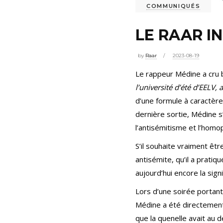
COMMUNIQUÉS
LE RAAR I
by
Raar
2023-08-19
Le rappeur Médine a cru b
l’université d’été d’EELV,
d’une formule à caractère
dernière sortie, Médine s
l’antisémitisme et l’homo
S’il souhaite vraiment êt
antisémite, qu’il a prati
aujourd’hui encore la sign
Lors d’une soirée portant 
Médine a été directement
que la quenelle avait au 