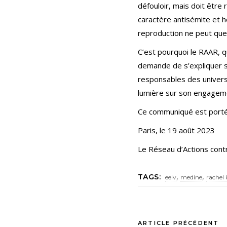
défouloir, mais doit être
caractère antisémite et h
reproduction ne peut que 
C’est pourquoi le RAAR, qu
demande de s’expliquer s
responsables des universi
lumière sur son engageme
Ce communiqué est porté 
Paris, le 19 août 2023
Le Réseau d’Actions cont
,
,
TAGS:
eelv
medine
rachel
ARTICLE PRÉCÉDENT