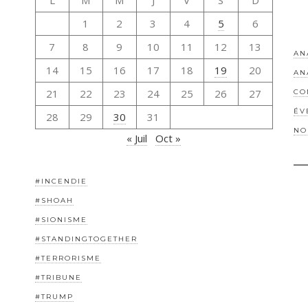
L
M
M
J
V
S
D
1
2
3
4
5
6
7
8
9
10
11
12
13
AN
14
15
16
17
18
19
20
AN
21
22
23
24
25
26
27
CO
ÉV
28
29
30
31
NO
« Juil
Oct »
#INCENDIE
#SHOAH
#SIONISME
#STANDINGTOGETHER
#TERRORISME
#TRIBUNE
#TRUMP