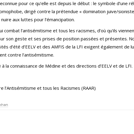
 reconnue pour ce qu’elle est depuis le début : le symbole d’une ré
omophobe, dirigé contre la prétendue « domination juive/sioniste
nuire aux luttes pour l’émancipation.
i combat l’antisémitisme et tous les racismes, d’où qu’ils viennent
ur son geste et ses prises de position passées et présentes. N
tés d’été d’EELV et des AMFIS de la LFI exigent également de lui 
nt contre l’antisémitisme.
à la connaissance de Médine et des directions d’EELV et de LFI.
re l’Antisémitisme et tous les Racismes (RAAR)
 khan