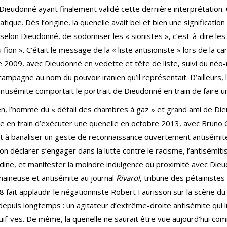
 Dieudonné ayant finalement validé cette dernière interprétation.
ue. Dès l’origine, la quenelle avait bel et bien une signification
 selon Dieudonné, de sodomiser les « sionistes », c’est-à-dire les j
 fion ». C’était le message de la « liste antisioniste » lors de la 
2009, avec Dieudonné en vedette et tête de liste, suivi du néo-n
campagne au nom du pouvoir iranien qu’il représentait. D’ailleurs,
ntisémite comportait le portrait de Dieudonné en train de faire u
n, l’homme du « détail des chambres à gaz » et grand ami de Dieu
e en train d’exécuter une quenelle en octobre 2013, avec Bruno G
nt à banaliser un geste de reconnaissance ouvertement antisémit
n déclarer s’engager dans la lutte contre le racisme, l’antisémit
ne, et manifester la moindre indulgence ou proximité avec Dieu
haineuse et antisémite au journal
Rivarol
, tribune des pétainistes
 fait applaudir le négationniste Robert Faurisson sur la scène du 
 depuis longtemps : un agitateur d’extrême-droite antisémite qui 
s juif-ves. De même, la quenelle ne saurait être vue aujourd’hui c