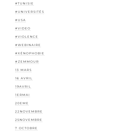
#TUNISIE
#UNIVERSITÉS
#USA
#VIDEO
#VIOLENCE
#WEBINAIRE
#XÉNOPHOBIE
#ZEMMOUR
13 MARS
16 AVRIL
19AVRIL
1ERMAI
20EME
22NOVEMBRE
25NOVEMBRE
7 OCTOBRE