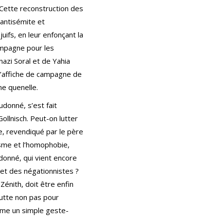
 Cette reconstruction des
 antisémite et
uifs, en leur enfonçant la
campagne pour les
azi Soral et de Yahia
 l’affiche de campagne de
ne quenelle.
donné, s’est fait
ollnisch. Peut-on lutter
e, revendiqué par le père
isme et l’homophobie,
donné, qui vient encore
 et des négationnistes ?
Zénith, doit être enfin
lutte non pas pour
omme un simple geste-