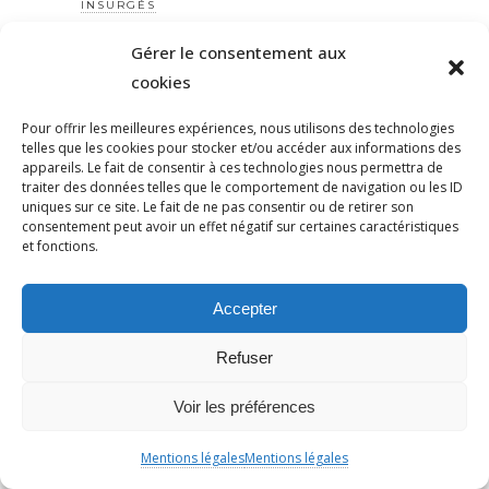
INSURGÉS
INSURRECTION
Gérer le consentement aux
IRAN
cookies
ISLAMOPHOBIE
Pour offrir les meilleures expériences, nous utilisons des technologies
ISLAMOPHOBIE
telles que les cookies pour stocker et/ou accéder aux informations des
ISRAËL
appareils. Le fait de consentir à ces technologies nous permettra de
traiter des données telles que le comportement de navigation ou les ID
ISRAEL
uniques sur ce site. Le fait de ne pas consentir ou de retirer son
JARGEAU
consentement peut avoir un effet négatif sur certaines caractéristiques
et fonctions.
JINJIYANAZADÎ
JJR
Accepter
JOANN SFAR
JOHANNESVOEGELE
Refuser
JOURNÉE
JUDAÏSME
Voir les préférences
JUDAISME
Mentions légales
Mentions légales
JUGEMENT