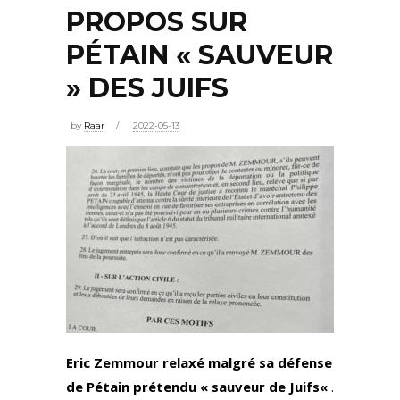
PROPOS SUR
PÉTAIN « SAUVEUR
» DES JUIFS
by
Raar
2022-05-13
Eric Zemmour
relaxé malgré sa défense
de
Pétain
prétendu « sauveur de
Juifs
«
.