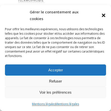
ISLAMOPHOBIE
ISRAËL
Gérer le consentement aux
ISRAEL
cookies
JARGEAU
JINJIYANAZADÎ
Pour offrir les meilleures expériences, nous utilisons des technologies
telles que les cookies pour stocker et/ou accéder aux informations des
JJR
appareils. Le fait de consentir à ces technologies nous permettra de
traiter des données telles que le comportement de navigation ou les ID
JOANN SFAR
uniques sur ce site. Le fait de ne pas consentir ou de retirer son
JOHANNESVOEGELE
consentement peut avoir un effet négatif sur certaines caractéristiques
et fonctions.
JOURNÉE
JUDAÏSME
Accepter
JUDAISME
JUGEMENT
Refuser
JUIFS
JULIENCHANET
Voir les préférences
JULIENTHÉRY
Mentions légales
Mentions légales
JULIENTHERY