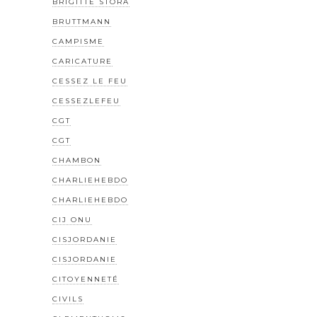
BRIGITTE STORA
BRUTTMANN
CAMPISME
CARICATURE
CESSEZ LE FEU
CESSEZLEFEU
CGT
CGT
CHAMBON
CHARLIEHEBDO
CHARLIEHEBDO
CIJ ONU
CISJORDANIE
CISJORDANIE
CITOYENNETÉ
CIVILS