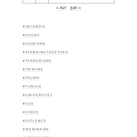
« Avr
Juin »
#INCENDIE
#SHOAH
#SIONISME
#STANDINGTOGETHER
#TERRORISME
#TRIBUNE
#TRUMP
#TUNISIE
#UNIVERSITÉS
#USA
#VIDEO
#VIOLENCE
#WEBINAIRE