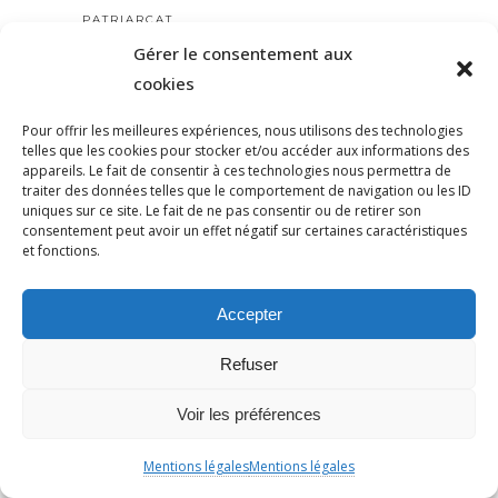
PATRIARCAT
Gérer le consentement aux
PATRICKBOUCHERON
cookies
PÉDAGOGIE
PEINEDEMORT
Pour offrir les meilleures expériences, nous utilisons des technologies
PERILANTISÉMITE
telles que les cookies pour stocker et/ou accéder aux informations des
appareils. Le fait de consentir à ces technologies nous permettra de
PERROS-GUIRREC
traiter des données telles que le comportement de navigation ou les ID
PETAIN
uniques sur ce site. Le fait de ne pas consentir ou de retirer son
consentement peut avoir un effet négatif sur certaines caractéristiques
PÉTITION
et fonctions.
PÉTITIONYADAN
PEUPLE JUIF
Accepter
PEUPLE PALESTINIEN
Refuser
PHILIP SPENCER
PHILIPPE MARLIÈRE
Voir les préférences
POGROMDENOVEMBRE
POLÉMIQUE
Mentions légales
Mentions légales
POLICE