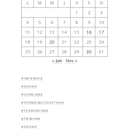
L
M
M
J
V
S
D
1
2
3
4
5
6
7
8
9
10
11
12
13
14
15
16
17
18
19
20
21
22
23
24
25
26
27
28
29
30
31
« Juin
Nov »
#INCENDIE
#SHOAH
#SIONISME
#STANDINGTOGETHER
#TERRORISME
#TRIBUNE
#TRUMP