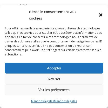
LAVAL
Gérer le consentement aux
LDH
cookies
LE PEN
LEANICOLASTEBOUL
Pour offrir les meilleures expériences, nous utilisons des technologies
LEBOURGET
telles que les cookies pour stocker et/ou accéder aux informations des
appareils. Le fait de consentir à ces technologies nous permettra de
LÉGISLATIVES
traiter des données telles que le comportement de navigation ou les ID
uniques sur ce site. Le fait de ne pas consentir ou de retirer son
LEPEN
consentement peut avoir un effet négatif sur certaines caractéristiques
LEPOINGLEVÉ
et fonctions.
LEVINAS
LFI
Accepter
LGBT
Refuser
LOGEMENT
LOI
Voir les préférences
LOIYADAN
LOLA LAFON
Mentions légales
Mentions légales
LUTTE ANTIRACISTE