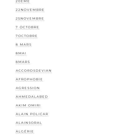
20EME
22NOVEMBRE
25NOVEMBRE
7 OCTOBRE
7OCTOBRE
8 MARS
8MAI
8MARS
ACCORDSDEVIAN
AFROPHOBIE
AGRESSION
AHMEDALABED
AKIM OMIRI
ALAIN POLICAR
ALAINSORAL
ALGÉRIE