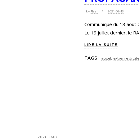
by
Raar
2021-08-13
Communiqué du 13 août 20
Le 19 juillet dernier, le
LIRE LA SUITE
,
TAGS:
appel
extreme droit
2026
(40)