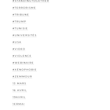
#STANDINGTOGETHER
#TERRORISME
#TRIBUNE
#TRUMP
#TUNISIE
#UNIVERSITÉS
#USA
#VIDEO
#VIOLENCE
#WEBINAIRE
#XÉNOPHOBIE
#ZEMMOUR
13 MARS
16 AVRIL
19AVRIL
1ERMAI