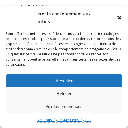
PEINEDEMORT
Gérer le consentement aux
PERILANTISÉMITE
cookies
PERROS-GUIRREC
PETAIN
Pour offrir les meilleures expériences, nous utilisons des technologies
PÉTITION
telles que les cookies pour stocker et/ou accéder aux informations des
appareils. Le fait de consentir à ces technologies nous permettra de
PÉTITIONYADAN
traiter des données telles que le comportement de navigation ou les ID
uniques sur ce site. Le fait de ne pas consentir ou de retirer son
PEUPLE JUIF
consentement peut avoir un effet négatif sur certaines caractéristiques
PEUPLE PALESTINIEN
et fonctions.
PHILIP SPENCER
PHILIPPE MARLIÈRE
Accepter
POGROMDENOVEMBRE
Refuser
POLÉMIQUE
POLICE
Voir les préférences
POLOGNE
POMPIERS
Mentions légales
Mentions légales
POPULISME