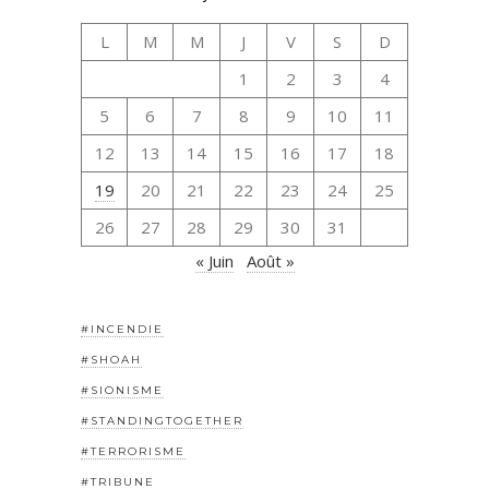
L
M
M
J
V
S
D
1
2
3
4
5
6
7
8
9
10
11
12
13
14
15
16
17
18
19
20
21
22
23
24
25
26
27
28
29
30
31
« Juin
Août »
#INCENDIE
#SHOAH
#SIONISME
#STANDINGTOGETHER
#TERRORISME
#TRIBUNE