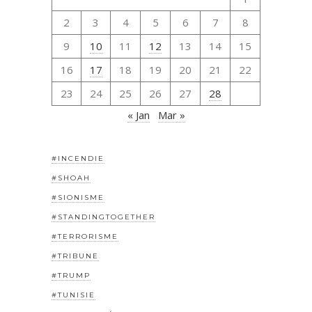
2
3
4
5
6
7
8
9
10
11
12
13
14
15
16
17
18
19
20
21
22
23
24
25
26
27
28
« Jan
Mar »
#INCENDIE
#SHOAH
#SIONISME
#STANDINGTOGETHER
#TERRORISME
#TRIBUNE
#TRUMP
#TUNISIE