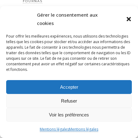
FOURNAS
FRANCE
Gérer le consentement aux
FRANCE INSOUMISE
cookies
FRANCECULTURE
Pour offrir les meilleures expériences, nous utilisons des technologies
FRANCESCAALBANESE
telles que les cookies pour stocker et/ou accéder aux informations des
FREEIRAN
appareils. Le fait de consentir à ces technologies nous permettra de
traiter des données telles que le comportement de navigation ou les ID
FRONT COMMUN
uniques sur ce site. Le fait de ne pas consentir ou de retirer son
FRONT POPULAIRE
consentement peut avoir un effet négatif sur certaines caractéristiques
et fonctions.
FSE
GAUCHE
Accepter
GAUCHE
GAUCHE RADICALE
Refuser
GAZA
GAZA
Voir les préférences
GÉNOCIDE
Mentions légales
Mentions légales
GÉNOCIDE