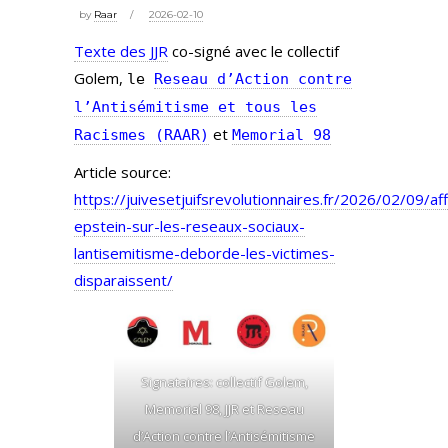
by
Raar
2026-02-10
Texte des JJR
co-signé avec le collectif
Golem,
le
Reseau d’Action contre
l’Antisémitisme et tous les
et
Racismes (RAAR)
Memorial 98
Article source:
https://juivesetjuifsrevolutionnaires.fr/2026/02/09/aff
epstein-sur-les-reseaux-sociaux-
lantisemitisme-deborde-les-victimes-
disparaissent/
Signataires: collectif Golem,
Memorial 98, JJR et Reseau
d’Action contre l’Antisémitisme