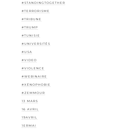
#STANDINGTOGETHER
#TERRORISME
#TRIBUNE
#TRUMP
#TUNISIE
#UNIVERSITÉS
#USA
#VIDEO
#VIOLENCE
#WEBINAIRE
#XÉNOPHOBIE
#ZEMMOUR
13 MARS
16 AVRIL
19AVRIL
1ERMAI