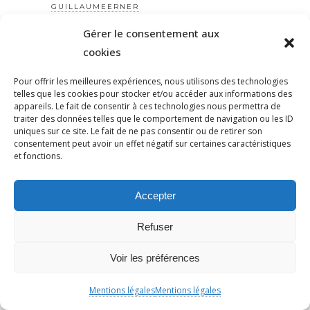
GUILLAUMEERNER
HAINE
Gérer le consentement aux
HAMAS
cookies
HANOUCCA
Pour offrir les meilleures expériences, nous utilisons des technologies
HAOUESSENIGUER
telles que les cookies pour stocker et/ou accéder aux informations des
HARCELEMENT
appareils. Le fait de consentir à ces technologies nous permettra de
traiter des données telles que le comportement de navigation ou les ID
HITLER
uniques sur ce site. Le fait de ne pas consentir ou de retirer son
consentement peut avoir un effet négatif sur certaines caractéristiques
HOMMAGE
et fonctions.
HOMOPHOBIE
HORREUR
Accepter
HUMANITÉ
HUMOUR
Refuser
HYPERCACHER
Voir les préférences
HYPERCACHER
IDENTITÉ
Mentions légales
Mentions légales
ILAN HALIMI