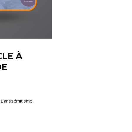
CLE À
DE
L’antisémitisme,