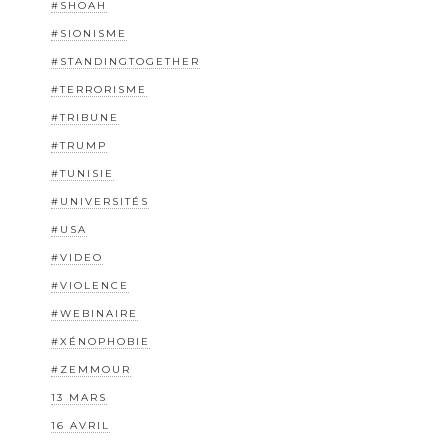
#SHOAH
#SIONISME
#STANDINGTOGETHER
#TERRORISME
#TRIBUNE
#TRUMP
#TUNISIE
#UNIVERSITÉS
#USA
#VIDEO
#VIOLENCE
#WEBINAIRE
#XÉNOPHOBIE
#ZEMMOUR
13 MARS
16 AVRIL