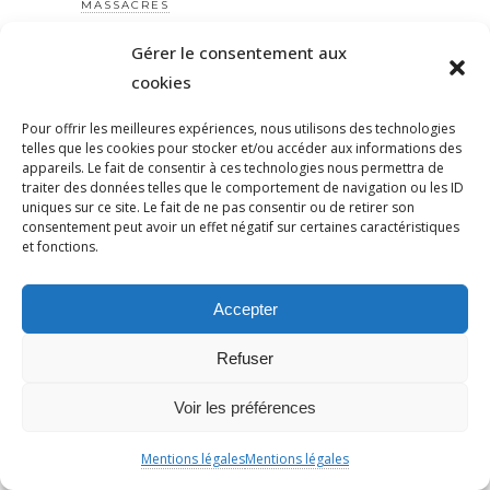
MASSACRES
MASSSHOOTING
Gérer le consentement aux
MATHILDE PANOT
cookies
MAYOTTE
Pour offrir les meilleures expériences, nous utilisons des technologies
MEDIA
telles que les cookies pour stocker et/ou accéder aux informations des
MEDIAPART
appareils. Le fait de consentir à ces technologies nous permettra de
traiter des données telles que le comportement de navigation ou les ID
MEDINE
uniques sur ce site. Le fait de ne pas consentir ou de retirer son
MÉLENCHON
consentement peut avoir un effet négatif sur certaines caractéristiques
et fonctions.
MELENCHON
MEMOIRE
Accepter
MEMOIRE
MÉMOIRE
Refuser
MEMORIAL
MÉMORIAL
Voir les préférences
MEURICE
Mentions légales
Mentions légales
MEURTRE