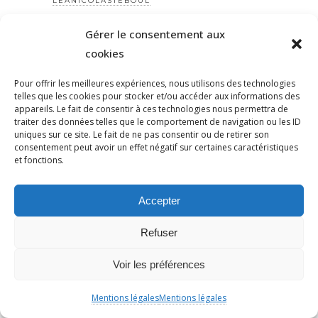
LEANICOLASTEBOUL
LEBOURGET
Gérer le consentement aux
LÉGISLATIVES
cookies
LEPEN
LEPOINGLEVÉ
Pour offrir les meilleures expériences, nous utilisons des technologies
telles que les cookies pour stocker et/ou accéder aux informations des
LEVINAS
appareils. Le fait de consentir à ces technologies nous permettra de
LFI
traiter des données telles que le comportement de navigation ou les ID
uniques sur ce site. Le fait de ne pas consentir ou de retirer son
LGBT
consentement peut avoir un effet négatif sur certaines caractéristiques
et fonctions.
LOGEMENT
LOI
Accepter
LOIYADAN
LOLA LAFON
Refuser
LUTTE ANTIRACISTE
LUTTECONTRELESVIOLENCESFAITESAUXFEMMES
Voir les préférences
LUTTESDESCLASSES
Mentions légales
Mentions légales
MACRON