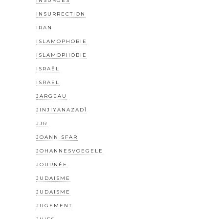
INSURGÉS
INSURRECTION
IRAN
ISLAMOPHOBIE
ISLAMOPHOBIE
ISRAËL
ISRAEL
JARGEAU
JINJIYANAZADÎ
JJR
JOANN SFAR
JOHANNESVOEGELE
JOURNÉE
JUDAÏSME
JUDAISME
JUGEMENT