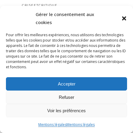
CRISEETCRITIQUE
Gérer le consentement aux
CRISTAL
cookies
CULTURE
DAVID HIRSH
Pour offrir les meilleures expériences, nous utilisons des technologies
DÉBAT
telles que les cookies pour stocker et/ou accéder aux informations des
appareils. Le fait de consentir à ces technologies nous permettra de
DEBAT
traiter des données telles que le comportement de navigation ou les ID
DÉCHÉANCEDENATIONALITÉ
uniques sur ce site. Le fait de ne pas consentir ou de retirer son
consentement peut avoir un effet négatif sur certaines caractéristiques
DÉGRADATION
et fonctions.
DEMOCRATIE
DÉMOCRATIE
Accepter
DENIS CHARBIT
Refuser
DÉPUTÉ
DÉRIVES
Voir les préférences
DESSIN
DEUXPOIDSDEUXMESURES
Mentions légales
Mentions légales
DICTATURE