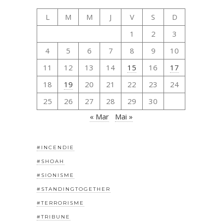
L
M
M
J
V
S
D
1
2
3
4
5
6
7
8
9
10
11
12
13
14
15
16
17
18
19
20
21
22
23
24
25
26
27
28
29
30
« Mar
Mai »
#INCENDIE
#SHOAH
#SIONISME
#STANDINGTOGETHER
#TERRORISME
#TRIBUNE